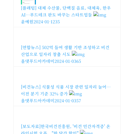
[플래텀] 대체 수산물, 단백질 음료, 대체육, 한우
AI…푸드테크 판도 바꾸는 스타트업들
윤예원
2024-01-12
35
[연합뉴스] 502억 들여 생활 기반 조성하고 비건
산업으로 일자리 창출 시도
올댓푸드아카데미
2024-01-03
65
[비건뉴스] 식물성 식품 시장 관련 일자리 늘어…
이전 분기 기준 32% 증가
올댓푸드아카데미
2024-01-03
57
[보도자료]한국비건진흥원, '비건 민간자격증' 온
라인시험 오픈..."한 달간 할인"