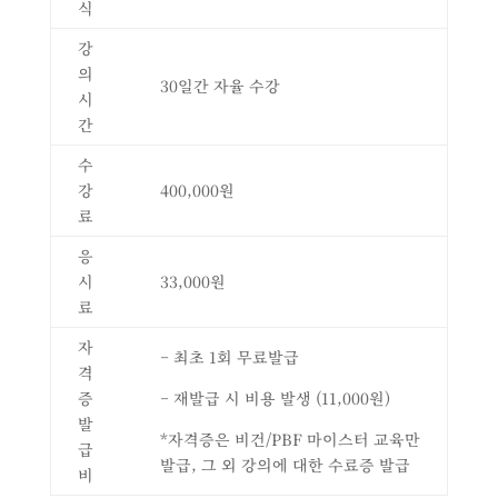
식
강
의
30일간 자율 수강
시
간
수
강
400,000원
료
응
시
33,000원
료
자
– 최초 1회 무료발급
격
증
– 재발급 시 비용 발생 (11,000원)
발
*자격증은 비건/PBF 마이스터 교육만
급
발급, 그 외 강의에 대한 수료증 발급
비