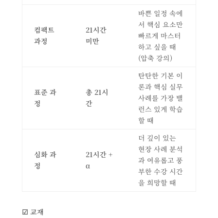
바쁜 일정 속에
서 핵심 요소만
컴팩트
21
시간
빠르게 마스터
과정
미만
하고 싶을 때
(압축 강의)
탄탄한 기본 이
론과 핵심 실무
표준 과
총
21
시
사례를 가장 밸
정
간
런스 있게 학습
할 때
더 깊이 있는
현장 사례 분석
심화 과
21
시간
+
과 여유롭고 풍
정
α
부한 수강 시간
을 희망할 때
☑
교재