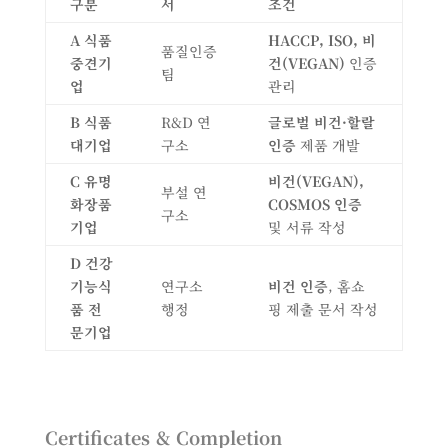
구분
서
조건
A
식품
HACCP, ISO,
비
품질인증
중견기
건
(VEGAN)
인증
팀
업
관리
B
식품
R&D 연
글로벌 비건
·
할랄
대기업
구소
인증
제품 개발
C
유명
비건
(VEGAN),
부설 연
화장품
COSMOS
인증
구소
기업
및 서류 작성
D
건강
기능식
연구소
비건 인증
, 홈쇼
품 전
행정
핑 제출 문서 작성
문기업
Certificates & Completion