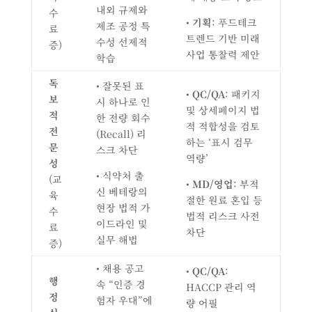
내외 규제와
수
•
기획
: 푸드테크
제조 공정 특
료
트렌드 기반 미래
수성 선제적
증)
사업 통찰력 제안
학습
독
• 잘못된 표
•
QC/QA
: 패키지
보
시 하나로 인
및 상세페이지 법
적
한 전량 회수
적 적합성을 검토
전
(Recall) 리
하는 ‘표시 검무
문
스크 차단
역량’
성
• 식약처 출
(교
•
MD/
영업
: 부적
신 베테랑의
육
절한 원료 혼입 등
현장 법적 가
수
법적 리스크 사전
이드라인 및
료
차단
실무 해법
증)
• 채용 공고
•
QC/QA
:
행
속 “인증 경
HACCP 관리 역
정
험자 우대”에
량 어필