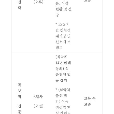
료증
전
(오후)
응, 시장
략
현황 및 전
망
* ESG 기
반 친환경
패키징 및
신소재 트
렌드
(
식약처
14
년 베테
랑의
)
식
품위생 법
규 강의
독
* (식약처
보
출신 직
적
3
일차
교육 수
강) 식품
료증
전
(오전)
위생법 핵
문
심 가이드