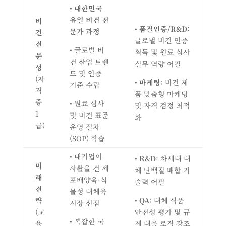
•
대한민국
유일 비건 전
비
•
품질인증
/R&D
:
문가 과정
건
글로벌 비건 인증
전
• 글로벌 비
획득 및 원료 심사
문
건 산업 트렌
실무 역량 어필
성
드 및 인증
(자
•
마케팅
: 비건 제
기준 수립
격
품 맞춤형 마케팅
증
• 원료 심사
및 자격 검정 최적
1
및 비건 표준
화
급)
운영 절차
(SOP) 학습
• 대기업이
•
R&D
: 차세대 대
미
사활을 건 세
체 단백질 배합 기
래
포배양육·식
술력 어필
전
물성 대체육
략
•
QA
: 대체 식품
시장 선점
(교
안전성 평가 및 규
• 복잡한 국
육
제 대응 로직 강조