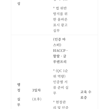
성
* 법 위반
방지를 위
한 올바른
표시 광고
실무
(
인증 마
스터
)
HACCP ·
할랄
·
글
루텐프리
* (QC 1순
위 역량)
인증별 서
행
류 준비 실
정
3
일차
교육 수
무
료증
실
(오후)
* 현장관
무
리 및 인증