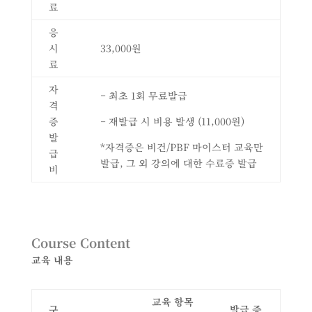
료
응
시
33,000원
료
자
– 최초 1회 무료발급
격
증
– 재발급 시 비용 발생 (11,000원)
발
*자격증은 비건/PBF 마이스터 교육만
급
발급, 그 외 강의에 대한 수료증 발급
비
Course Content
교육 내용
교육 항목
구
발급 증