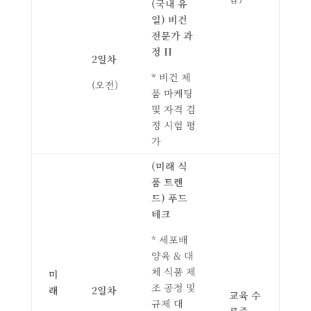
(
국내 유
일
)
비건
전문가 과
정
II
2
일차
* 비건 제
(오전)
품 마케팅
및 자격 검
정 시험 평
가
(
미래 식
품 트렌
드
)
푸드
테크
* 세포배
양육 & 대
체 식품 제
미
조 공정 및
래
2
일차
교육 수
규제 대