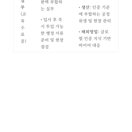
실
완벽 부합하
무
•
생산
: 인증 기준
는 실무
(교
에 부합하는 공정
• 입사 후 즉
육
위생 및 현장 관리
시 투입 가능
수
•
해외영업
: 글로
한 행정 서류
료
벌 인증 지식 기반
준비 및 현장
증)
바이어 대응
점검