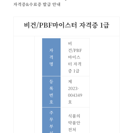
자격증
&
수료증 발급 안내
비건/PBF마이스터 자격증 1급
비
자
건/PBF
격
마이스
명
터 자격
증 1급
등
제
록
2023-
번
004349
호
호
주
식품의
무
약품안
부
전처