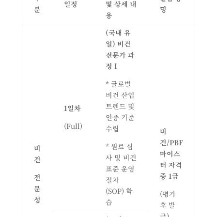
일정
및 상세 내
분
명
용
(
국내 유
일
)
비건
전문가 과
정
I
* 글로벌
비건 산업
트렌드 및
1
일차
인증 기준
(Full)
수립
비
건
/PBF
* 원료 심
비
마이스
사 및 비건
건
터 자격
표준 운영
증
1
급
전
절차
문
(SOP) 학
(평가
성
습
후 발
급)