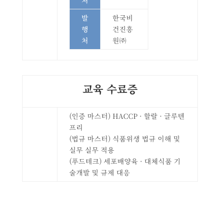
처
발
한국비
행
건진흥
처
원㈜
교육 수료증
(인증 마스터) HACCP · 할랄 · 글루텐
프리
(법규 마스터) 식품위생 법규 이해 및
실무 실무 적용
(푸드테크) 세포배양육 · 대체식품 기
술개발 및 규제 대응