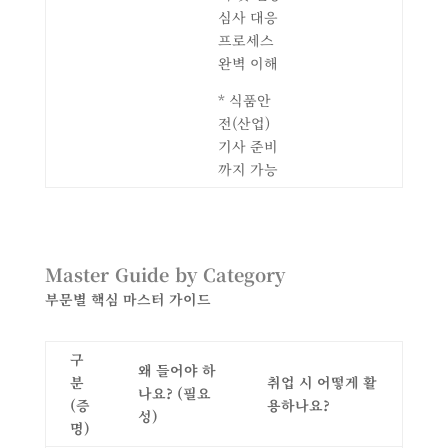
심사 대응
프로세스
완벽 이해
* 식품안
전(산업)
기사 준비
까지 가능
Master Guide by Category
부문별 핵심 마스터 가이드
구
왜 들어야 하
분
취업 시 어떻게 활
나요
? (
필요
(
증
용하나요
?
성
)
명
)