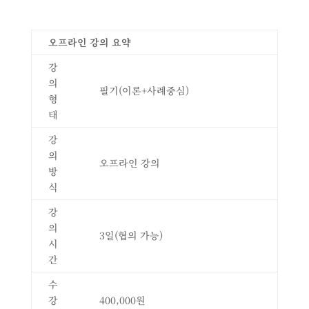
오프라인 강의 요약
강
의
필기(이론+사례중심)
형
태
강
의
오프라인 강의
방
식
강
의
3일(협의 가능)
시
간
수
강
400,000원