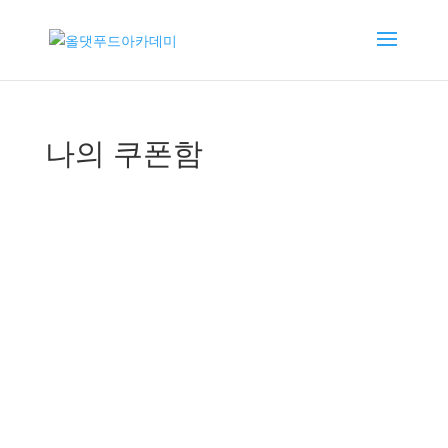
나의 쿠폰함