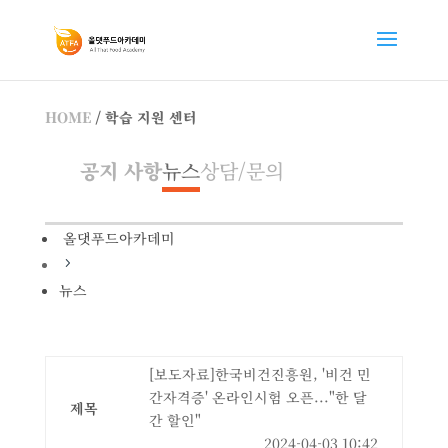
HOME
/ 학습 지원 센터
공지 사항
뉴스
상담/문의
올댓푸드아카데미
5
뉴스
[보도자료]한국비건진흥원, '비건 민
간자격증' 온라인시험 오픈..."한 달
제목
간 할인"
2024-04-03 10:42